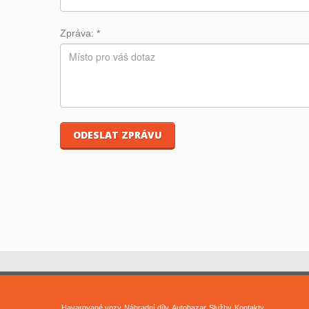
Zpráva:
*
Havarované vozy
Náhradní díly
Autobazar
Služby
Kontakty