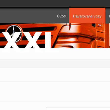
Úvod
Havarované vozy
 XXL