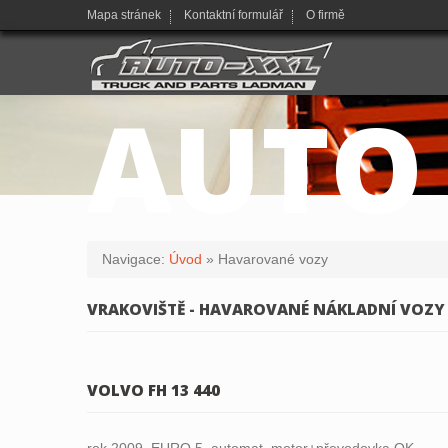
Mapa stránek
Kontaktní formulář
O firmě
AUTO
Navigace:
Úvod
»
Havarované vozy
VRAKOVIŠTĚ - HAVAROVANÉ NÁKLADNÍ VOZY
VOLVO FH 13 440
rok 2009, EURO 5, automat, motor+převodovka OK,