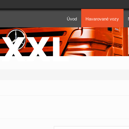
Úvod
Havarované vozy
 XXL