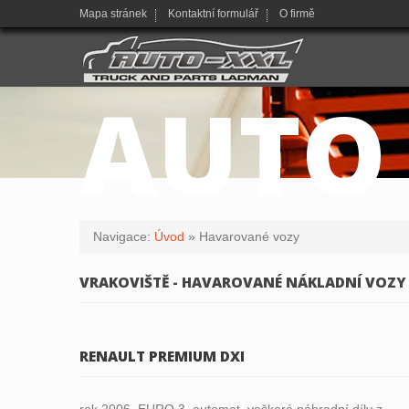
Mapa stránek
Kontaktní formulář
O firmě
AUTO
Navigace:
Úvod
»
Havarované vozy
VRAKOVIŠTĚ - HAVAROVANÉ NÁKLADNÍ VOZY
RENAULT PREMIUM DXI
rok 2006, EURO 3, automat, veškeré náhradní díly z