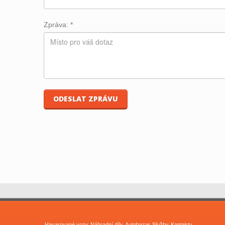
Zpráva:
*
Havarované vozy
Náhradní díly
Autobazar
Služby
Kontakty