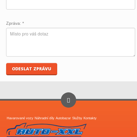
Zpráva:
*
Havarované vozy
Náhradní díly
Autobazar
Služby
Kontakty