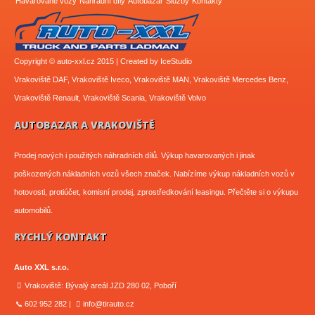
Havarované vozy
Náhradní díly
Autobazar
Služby
Kontakty
Copyright © auto-xxl.cz 2015 | Created by
IceStudio
Vrakoviště DAF
,
Vrakoviště Iveco
,
Vrakoviště MAN
,
Vrakoviště Mercedes Benz
,
Vrakoviště Renault
,
Vrakoviště Scania
,
Vrakoviště Volvo
AUTOBAZAR A VRAKOVIŠTĚ
Prodej nových i použitých náhradních dílů. Výkup havarovaných i jinak
poškozených nákladních vozů všech značek. Nabízíme výkup nákladních vozů v
hotovosti, protiúčet, komisní prodej, zprostředkování leasingu. Přečtěte si o výkupu
automobilů.
RYCHLÝ KONTAKT
Auto XXL s.r.o.
Vrakoviště: Bývalý areál JZD 280 02, Poboří
602 952 282 |
info@tirauto.cz